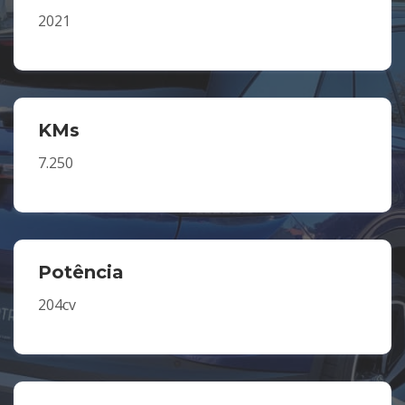
2021
KMs
7.250
Potência
204cv