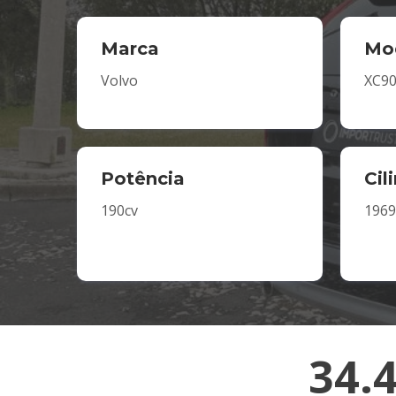
Marca
Mo
Volvo
XC9
Potência
Cil
190cv
1969
34.