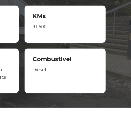
KMs
91.600
Combustível
a
Diesel
rca