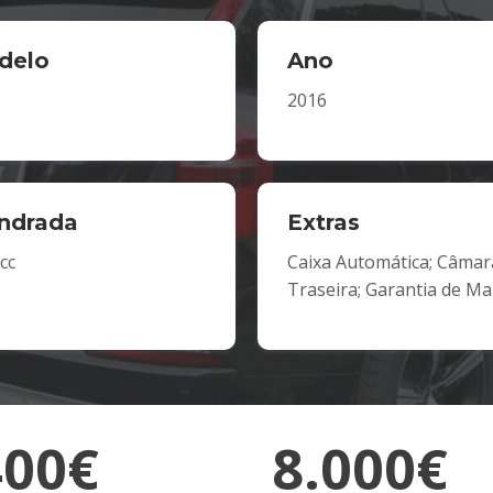
delo
Ano
0
2016
indrada
Extras
cc
Caixa Automática; Câmar
Traseira; Garantia de Ma
400€
8.000€