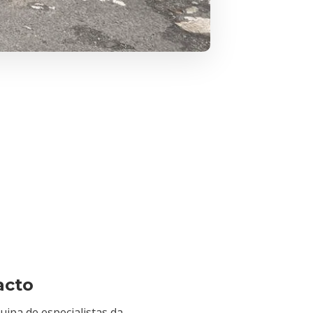
o
acto
uipa de especialistas da