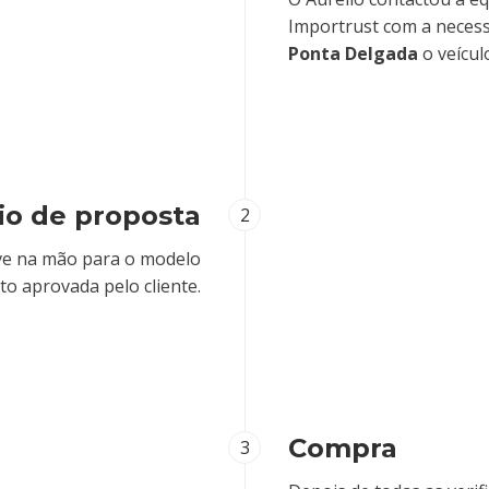
Importrust com a necess
Ponta Delgada
o veícul
io de proposta
2
ve na mão para o modelo
to aprovada pelo cliente.
Compra
3