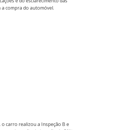
icações e do esclarecimento das
m a compra do automóvel.
, o carro realizou a Inspeção B e