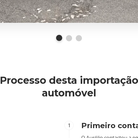
Processo desta importaçã
automóvel
Primeiro cont
1
O Aurélio contactou a eq