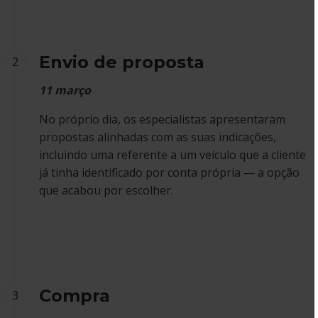
Envio de proposta
2
11 março
No próprio dia, os especialistas apresentaram
propostas alinhadas com as suas indicações,
incluindo uma referente a um veículo que a cliente
já tinha identificado por conta própria — a opção
que acabou por escolher.
Compra
3