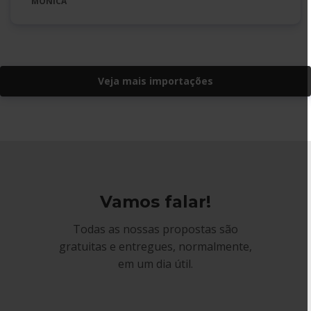
MÓNICA
Veja mais importações
Vamos falar!
Todas as nossas propostas são
gratuitas e entregues, normalmente,
em um dia útil.