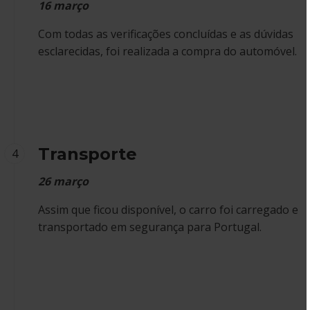
16 março
Com todas as verificações concluídas e as dúvidas
esclarecidas, foi realizada a compra do automóvel.
Transporte
4
26 março
Assim que ficou disponível, o carro foi carregado e
transportado em segurança para Portugal.