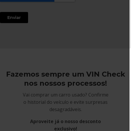
Fazemos sempre um VIN Check
nos nossos processos!
Vai comprar um carro usado? Confirme
o historial do veículo e evite surpresas
desagradáveis.
Aproveite já o nosso desconto
exclusivo!