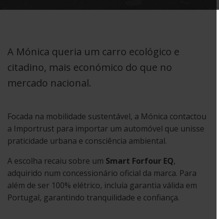
A Mónica queria um carro ecológico e
citadino, mais económico do que no
mercado nacional.
Focada na mobilidade sustentável, a Mónica contactou
a Importrust para importar um automóvel que unisse
praticidade urbana e consciência ambiental.
A escolha recaiu sobre um
Smart Forfour EQ
,
adquirido num concessionário oficial da marca. Para
além de ser 100% elétrico, incluía garantia válida em
Portugal, garantindo tranquilidade e confiança.