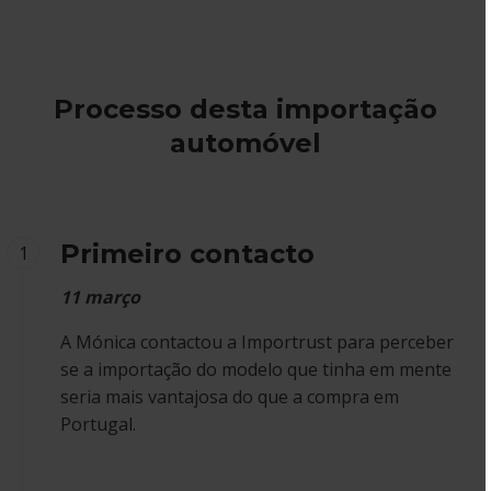
Processo desta importação
automóvel
Primeiro contacto
1
11 março
A Mónica contactou a Importrust para perceber
se a importação do modelo que tinha em mente
seria mais vantajosa do que a compra em
Portugal.