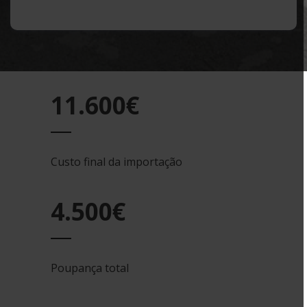
11.600€
Custo final da importação
4.500€
Poupança total