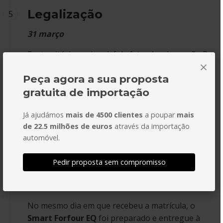
Legalização
5
31 março
Em território nacional, foi efetuada a Inspeção B
×
obrigatória. Sendo um veículo 100% elétrico,
Peça agora a sua proposta
beneficiou de isenção de ISV, aguardando apenas
a matrícula nacional.
gratuita de importação
Já ajudámos
mais de 4500 clientes
a poupar
mais
de 22.5 milhões de euros
através da importação
automóvel.
Pedir proposta sem compromisso
Entrega
6
07 abril
No mesmo dia em que recebeu a matrícula, o
Smart Forfour EQ
foi preparado e entregue à