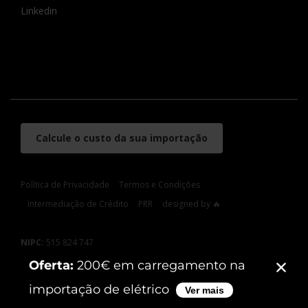
Linkedin
Calcule o custo da sua importação
Política de Privacidade
Termos e Condições
Intermediação de Crédito
PRR
designed by 🔥
NIPC:
515 824 747
Sede:
Rua de Campolide, nº 209, 1070-029, Lisboa
Escritório Lisboa:
Rua Camilo Castelo Branco nº2, 4º esquerdo
1150-084 Lisboa