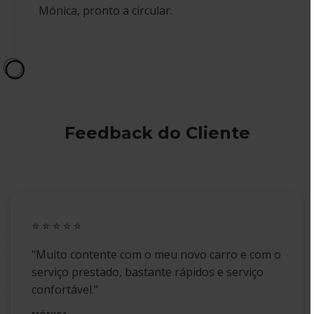
Mónica, pronto a circular.
Feedback do Cliente
⭐️
⭐️ ⭐️ ⭐️ ⭐️
"
Muito contente com o meu novo carro e com o
serviço prestado, bastante rápidos e serviço
confortável.
"