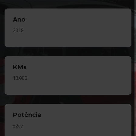
Ano
2018
KMs
13.000
Potência
82cv