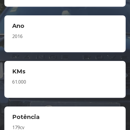
Ano
2016
KMs
61.000
Potência
179cv