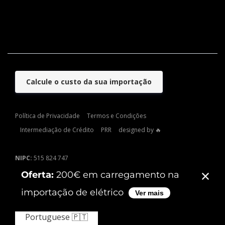
Calcule o custo da sua importação
Política de Privacidade
Termos e Condições
Intermediação de Crédito
PRR
designed by 🔥
NIPC:
515 824 747
Sede:
Rua de Campolide, nº 209, 1070-029, Lisboa
Escritório Lisboa:
Rua Camilo Castelo Branco nº2, 4º esquerdo
1150-084 Lisboa
Portuguese 🇵🇹