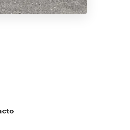
o
acto