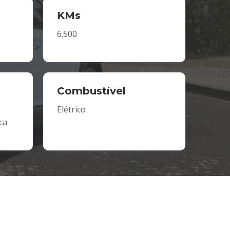
KMs
6.500
Combustível
Elétrico
ca