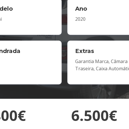
delo
Ano
i
2020
indrada
Extras
Garantia Marca, Câmara
Traseira, Caixa Automáti
800€
6.500€