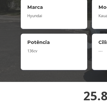
Marca
Mo
Hyundai
Kaua
Potência
Cil
136cv
---
25.