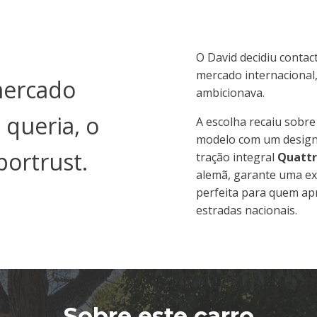
O David decidiu contac
mercado internacional,
mercado
ambicionava.
 queria, o
A escolha recaiu sobre
modelo com um design 
portrust.
tração integral
Quatt
alemã, garante uma ex
perfeita para quem ap
estradas nacionais.
Sobre este carro