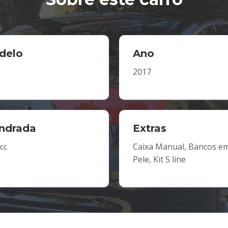
delo
Ano
2017
indrada
Extras
cc
Caixa Manual, Bancos e
Pele, Kit S line