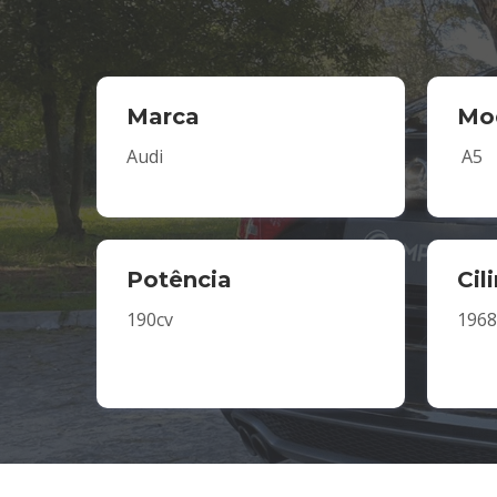
Marca
Mo
Audi
A5
Potência
Cil
190cv
1968