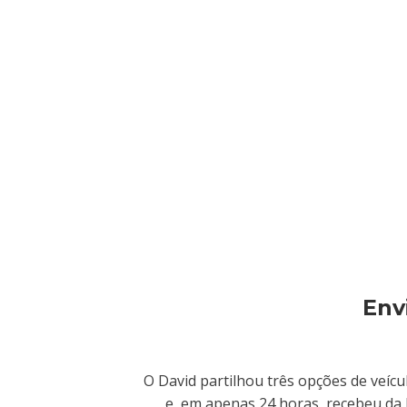
Env
O David partilhou três opções de veíc
e, em apenas 24 horas, recebeu da 