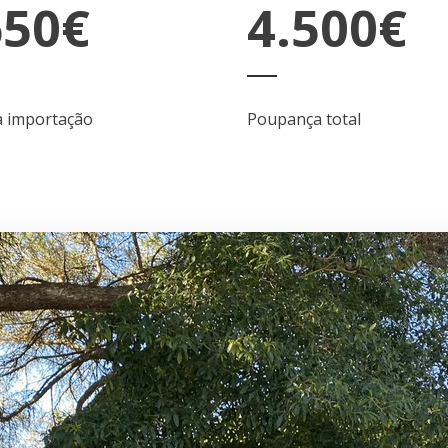
650€
4.500€
da importação
Poupança total