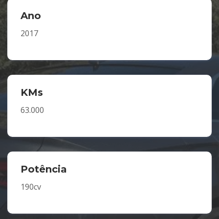
Ano
2017
KMs
63.000
Potência
190cv